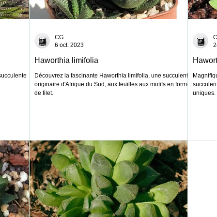
CG
6 oct. 2023
2
Haworthia limifolia
Hawort
succulente
Découvrez la fascinante Haworthia limifolia, une succulente
Magnifiqu
originaire d'Afrique du Sud, aux feuilles aux motifs en forme
succulent
de filet.
uniques.