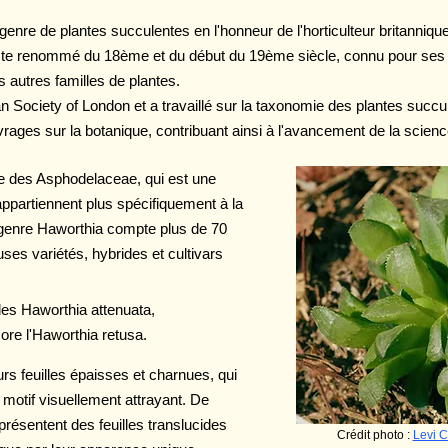
enre de plantes succulentes en l'honneur de l'horticulteur britanniq
ste renommé du 18ème et du début du 19ème siècle, connu pour ses co
 autres familles de plantes.
 Society of London et a travaillé sur la taxonomie des plantes succul
uvrages sur la botanique, contribuant ainsi à l'avancement de la scie
lle des Asphodelaceae, qui est une
appartiennent plus spécifiquement à la
 genre Haworthia compte plus de 70
es variétés, hybrides et cultivars
les Haworthia attenuata,
ore l'Haworthia retusa.
rs feuilles épaisses et charnues, qui
 motif visuellement attrayant. De
ésentent des feuilles translucides
Crédit photo :
Levi C