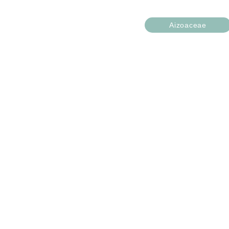
Aizoaceae
Cephalophyllum
Conophytum
Lithops
Mesembryanthemum
Classification
Agavac
Nos Guides
Entretie
Accès rapides
FAQ