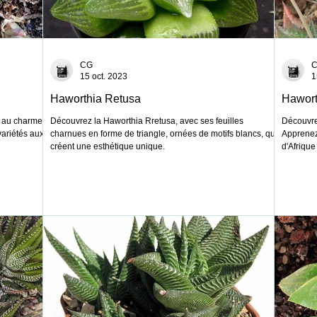
CG
15 oct. 2023
1
Haworthia Retusa
Hawort
e au charme
Découvrez la Haworthia Rretusa, avec ses feuilles
Découvre
variétés aux
charnues en forme de triangle, ornées de motifs blancs, qui
Apprenez 
créent une esthétique unique.
d'Afrique