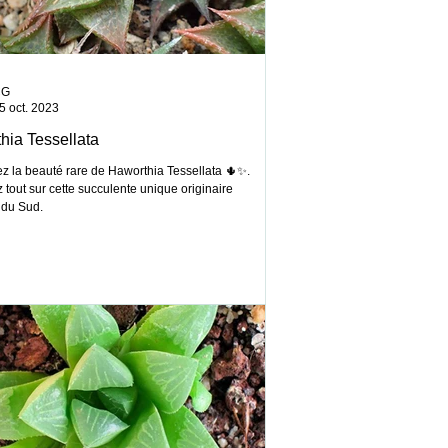
CG
5 oct. 2023
hia Tessellata
z la beauté rare de Haworthia Tessellata 🌵✨.
tout sur cette succulente unique originaire
 du Sud.