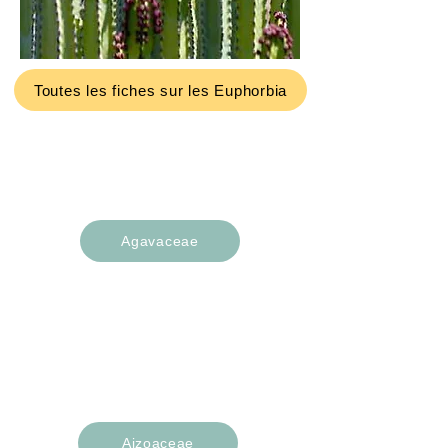
Toutes les fiches sur les Euphorbia
Variétés de succulentes
Agavaceae
Agave
Yucca
Hesperaloe
Aizoaceae