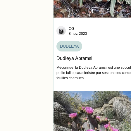
CG
8 nov. 2023
DUDLEYA
Dudleya Abramsii
Méconnue, la Dudleya Abramsii est une succu
petite taille, caractérisée par ses rosettes com
feuilles charnues.