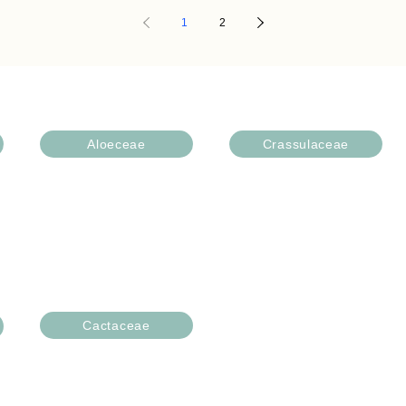
1
2
Variétés de succulentes
Aloeceae
Crassulaceae
Aloe
Aeonium
Astroloba
Adromischus
Haworthia
Crassula
Kalanchoe
Cactaceae
Dudleya
Astrophytum
Echeveria