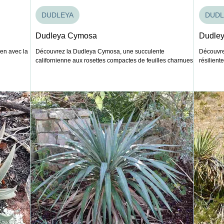
DUDLEYA
DUDL
Dudleya Cymosa
Dudley
ien avec la
Découvrez la Dudleya Cymosa, une succulente
Découvre
californienne aux rosettes compactes de feuilles charnues.
résilient