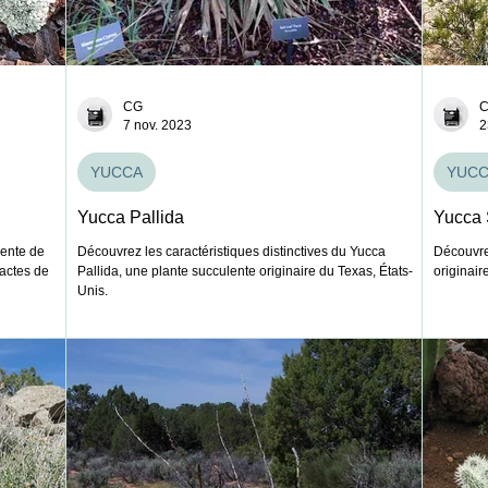
CG
7 nov. 2023
2
YUCCA
YUC
Yucca Pallida
Yucca 
lente de
Découvrez les caractéristiques distinctives du Yucca
Découvrez
pactes de
Pallida, une plante succulente originaire du Texas, États-
originai
Unis.