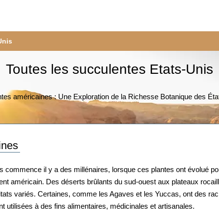
Espèces
Géographie
Guides
Unis
Toutes les succulentes Etats-Unis
tes américaines : Une Exploration de la Richesse Botanique des Éta
ines
 commence il y a des millénaires, lorsque ces plantes ont évolué pour
nt américain. Des déserts brûlants du sud-ouest aux plateaux rocaill
itats variés. Certaines, comme les Agaves et les Yuccas, ont des r
nt utilisées à des fins alimentaires, médicinales et artisanales.