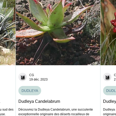
CG
19 déc. 2023
2
DUDLEYA
DUDL
a
Dudleya Candelabrum
Dudley
du sud des
Découvrez la Dudleya Candelabrum, une succulente
Dudleya 
use.
exceptionnelle originaire des déserts rocailleux de
originai