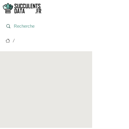
/
Post