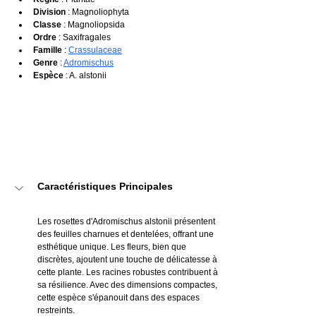
Division
 : Magnoliophyta
Classe
 : Magnoliopsida
Ordre
 : Saxifragales
Famille
 : 
Crassulaceae
Genre
 : 
Adromischus
Espèce
 : A. alstonii
Caractéristiques Principales
Les rosettes d'Adromischus alstonii présentent 
des feuilles charnues et dentelées, offrant une 
esthétique unique. Les fleurs, bien que 
discrètes, ajoutent une touche de délicatesse à 
cette plante. Les racines robustes contribuent à 
sa résilience. Avec des dimensions compactes, 
cette espèce s'épanouit dans des espaces 
restreints.