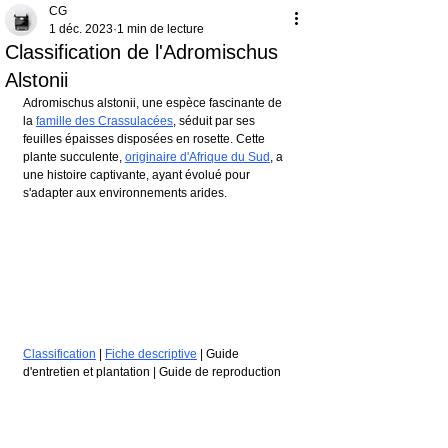
CG
1 déc. 2023
1 min de lecture
Classification de l'Adromischus
Alstonii
Adromischus alstonii, une espèce fascinante de 
la 
famille des Crassulacées
, séduit par ses 
feuilles épaisses disposées en rosette. Cette 
plante succulente, 
originaire d'Afrique du Sud
, a 
une histoire captivante, ayant évolué pour 
s'adapter aux environnements arides.
Classification
 | 
Fiche descriptive
 | Guide 
d'entretien et plantation | Guide de reproduction