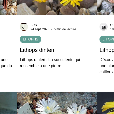
BRD
C
24 sept. 2023
5 min de lecture
10
LITOPHS
LITOP
Lithops dinteri
Lithop
 une
Lithops dinteri : La succulente qui
Découvre
ique du
ressemble à une pierre
une pla
cailloux