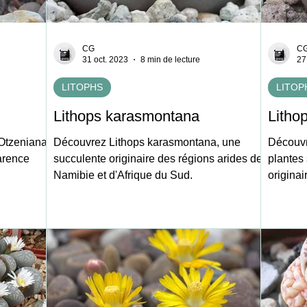
CG
C
31 oct. 2023
8 min de lecture
27
LITOPHS
LITOP
Lithops karasmontana
Lithop
Otzeniana,
Découvrez Lithops karasmontana, une
Découvre
arence
succulente originaire des régions arides de
plantes
Namibie et d'Afrique du Sud.
originai