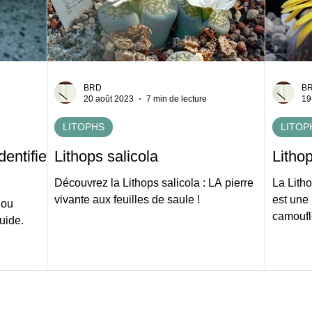
BRD
B
20 août 2023
7 min de lecture
19
LITOPHS
LITOP
entifier
Lithops salicola
Litho
Découvrez la Lithops salicola : LA pierre
La Lith
vivante aux feuilles de saule !
est une 
 ou
camoufl
uide.