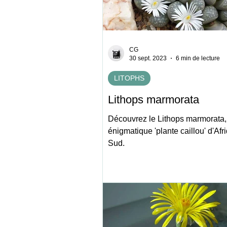
CG
30 sept. 2023
6 min de lecture
LITOPHS
Lithops marmorata
Découvrez le Lithops marmorata,
énigmatique 'plante caillou' d'Afr
Sud.