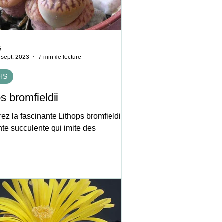
G
 sept. 2023
7 min de lecture
HS
s bromfieldii
z la fascinante Lithops bromfieldii,
nte succulente qui imite des
.