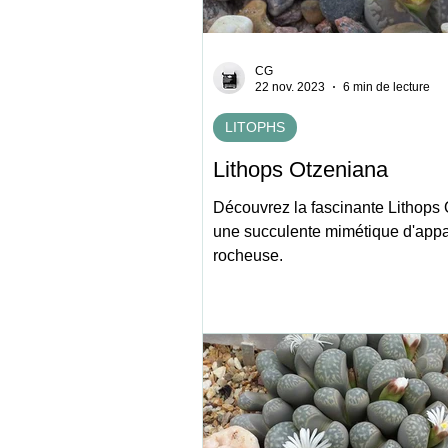
CG
22 nov. 2023
6 min de lecture
LITOPHS
Lithops Otzeniana
Découvrez la fascinante Lithops 
une succulente mimétique d'app
rocheuse.