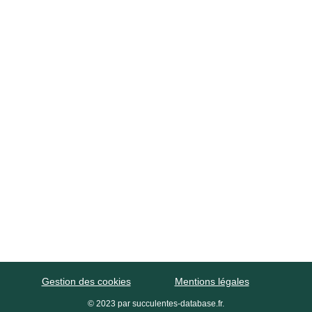
Cereus
Pachyphytum
Opuntia
Sedum
Sempervivum
eae
Asphodelaceae
Crassulaceae
n
Soins
Reproduction
Plantation
Actualités
Tous les articles
Catégories
Gestion des cookies
Mentions légales
© 2023 par succulentes-database.fr.