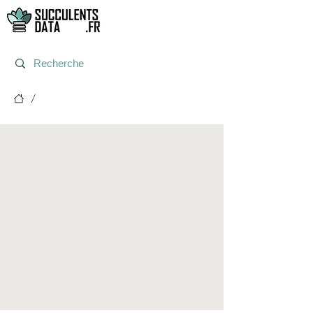
/
Post