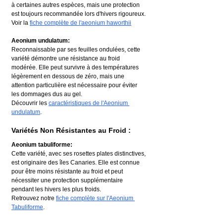
à certaines autres espèces, mais une protection 
est toujours recommandée lors d'hivers rigoureux.
Voir la 
fiche complète de l'aeonium haworthii
Aeonium undulatum:
Reconnaissable par ses feuilles ondulées, cette 
variété démontre une résistance au froid 
modérée. Elle peut survivre à des températures 
légèrement en dessous de zéro, mais une 
attention particulière est nécessaire pour éviter 
les dommages dus au gel.
Découvrir les 
caractéristiques de l'Aeonium 
undulatum
.
Variétés Non Résistantes au Froid :
Aeonium tabuliforme:
Cette variété, avec ses rosettes plates distinctives, 
est originaire des îles Canaries. Elle est connue 
pour être moins résistante au froid et peut 
nécessiter une protection supplémentaire 
pendant les hivers les plus froids.
Retrouvez notre 
fiche complète sur l'Aeonium 
Tabuliforme
.