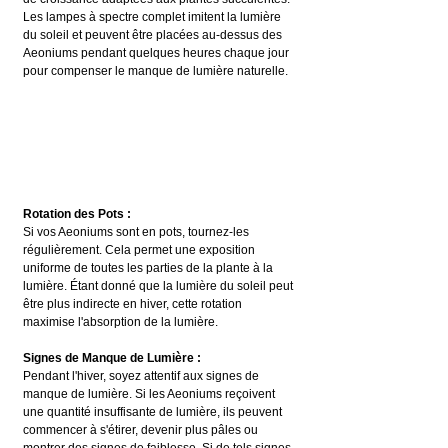
Les lampes à spectre complet imitent la lumière 
du soleil et peuvent être placées au-dessus des 
Aeoniums pendant quelques heures chaque jour 
pour compenser le manque de lumière naturelle.
Rotation des Pots :
Si vos Aeoniums sont en pots, tournez-les 
régulièrement. Cela permet une exposition 
uniforme de toutes les parties de la plante à la 
lumière. Étant donné que la lumière du soleil peut 
être plus indirecte en hiver, cette rotation 
maximise l'absorption de la lumière.
Signes de Manque de Lumière :
Pendant l'hiver, soyez attentif aux signes de 
manque de lumière. Si les Aeoniums reçoivent 
une quantité insuffisante de lumière, ils peuvent 
commencer à s'étirer, devenir plus pâles ou 
montrer des signes de faiblesse. Si de tels signes 