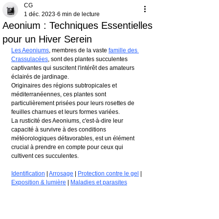
CG
1 déc. 2023
6 min de lecture
Aeonium : Techniques Essentielles
pour un Hiver Serein
Les Aeoniums
, membres de la vaste 
famille des 
Crassulacées
, sont des plantes succulentes 
captivantes qui suscitent l'intérêt des amateurs 
éclairés de jardinage. 
Originaires des régions subtropicales et 
méditerranéennes, ces plantes sont 
particulièrement prisées pour leurs rosettes de 
feuilles charnues et leurs formes variées.
La rusticité des Aeoniums, c'est-à-dire leur 
capacité à survivre à des conditions 
météorologiques défavorables, est un élément 
crucial à prendre en compte pour ceux qui 
cultivent ces succulentes. 
Identification
 | 
Arrosage
 | 
Protection contre le gel
 | 
Exposition & lumière
 | 
Maladies et parasites