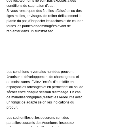
que les Aeoniums ne sont pas exposés à des 
conditions de stagnation d'eau.
Si vous remarquez des feuilles affaissées ou des 
tiges molles, envisagez de retirer délicatement la 
plante du pot, d'inspecter les racines et de couper 
toutes les parties endommagées avant de 
replanter dans un substrat sec.
Les conditions hivernales humides peuvent 
favoriser le développement de champignons et 
de moisissures. Évitez l'excès d'humidité en 
espaçant les arrosages et en permettant au sol de 
sécher entre chaque session d'arrosage. En cas 
de maladies fongiques, traitez les Aeoniums avec 
un fongicide adapté selon les indications du 
produit.
Les cochenilles et les pucerons sont des 
parasites courants des Aeoniums. Inspectez 