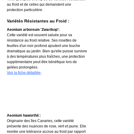
au froid et de celles qui demandent une 
protection particulière.
Variétés Résistantes au Froid :
Aeonium arboreum 'Zwartkop': 
Cette variété est souvent saluée pour sa 
résistance au froid relative. Ses rosettes de 
feuilles d'un noir profond ajoutent une touche 
dramatique au jardin. Bien qu'elle puisse survivre 
à des températures plus fraîches, une protection 
supplémentaire peut être bénéfique lors de 
gelées prolongées.
Voir la fiche détaillée
.
Aeonium haworthii :
Originaire des îles Canaries, cette variété 
présente des nuances de rose, vert et jaune. Elle 
montre une tolérance accrue au froid par rapport 