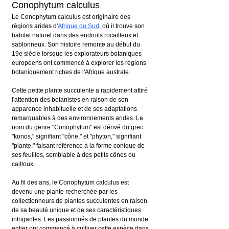
Conophytum calculus
Le Conophytum calculus est originaire des 
régions arides d'
Afrique du Sud
, où il trouve son 
habitat naturel dans des endroits rocailleux et 
sablonneux. Son histoire remonte au début du 
19e siècle lorsque les explorateurs botaniques 
européens ont commencé à explorer les régions 
botaniquement riches de l'Afrique australe.
Cette petite plante succulente a rapidement attiré 
l'attention des botanistes en raison de son 
apparence inhabituelle et de ses adaptations 
remarquables à des environnements arides. Le 
nom du genre "Conophytum" est dérivé du grec 
"konos," signifiant "cône," et "phyton," signifiant 
"plante," faisant référence à la forme conique de 
ses feuilles, semblable à des petits cônes ou 
cailloux.
Au fil des ans, le Conophytum calculus est 
devenu une plante recherchée par les 
collectionneurs de plantes succulentes en raison 
de sa beauté unique et de ses caractéristiques 
intrigantes. Les passionnés de plantes du monde 
entier ont commencé à cultiver cette espèce dans 