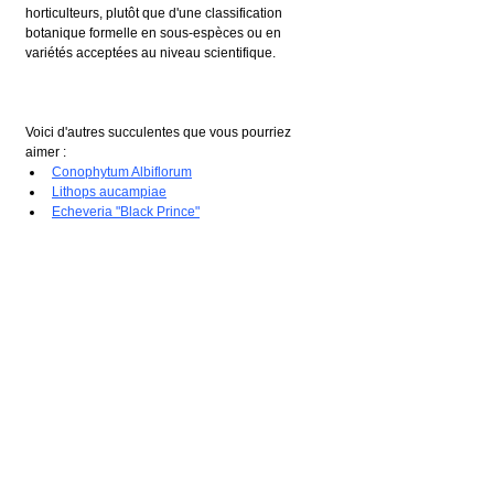
horticulteurs, plutôt que d'une classification 
botanique formelle en sous-espèces ou en 
variétés acceptées au niveau scientifique. 
Voici d'autres succulentes que vous pourriez 
aimer :
Conophytum Albiflorum
Lithops aucampiae
Echeveria "Black Prince"
Crédit photo 1 : 
Abu Shawka
, 
License créative 
commons 1.0
Crédit photo 2 : 
Dr. Alexey Yakovlev
, 
License 
créatuve commons 2.0
FICHE
AFRIQUE
AFRIQUE DU SUD
AIZOACEAE
CONOPHYTUM