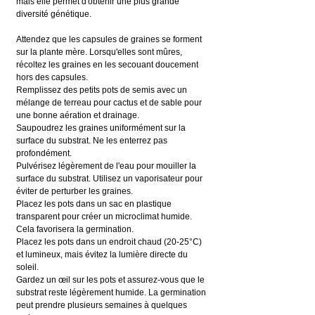
mais elle permet d'obtenir une plus grande 
diversité génétique.
Attendez que les capsules de graines se forment 
sur la plante mère. Lorsqu'elles sont mûres, 
récoltez les graines en les secouant doucement 
hors des capsules.
Remplissez des petits pots de semis avec un 
mélange de terreau pour cactus et de sable pour 
une bonne aération et drainage.
Saupoudrez les graines uniformément sur la 
surface du substrat. Ne les enterrez pas 
profondément.
Pulvérisez légèrement de l'eau pour mouiller la 
surface du substrat. Utilisez un vaporisateur pour 
éviter de perturber les graines.
Placez les pots dans un sac en plastique 
transparent pour créer un microclimat humide. 
Cela favorisera la germination.
Placez les pots dans un endroit chaud (20-25°C) 
et lumineux, mais évitez la lumière directe du 
soleil.
Gardez un œil sur les pots et assurez-vous que le 
substrat reste légèrement humide. La germination 
peut prendre plusieurs semaines à quelques 