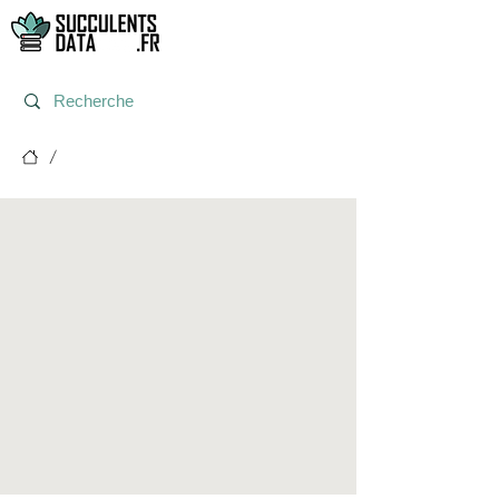
/
Post