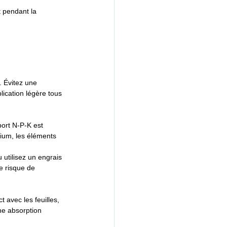
 pendant la 
. Évitez une 
lication légère tous 
port N-P-K est 
ium, les éléments 
utilisez un engrais 
e risque de 
 avec les feuilles, 
ne absorption 