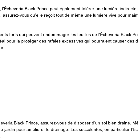
l, l'Écheveria Black Prince peut également tolérer une lumière indirecte. 
tée, assurez-vous qu'elle reçoit tout de même une lumière vive pour main
ents forts qui peuvent endommager les feuilles de l'Écheveria Black Pr
al pour la protéger des rafales excessives qui pourraient causer des dé
ur.
heveria Black Prince, assurez-vous de disposer d'un sol bien drainé. M
 de jardin pour améliorer le drainage. Les succulentes, en particulier l'É
.