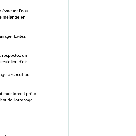
r évacuer l'eau 
re mélange en 
ainage. Évitez 
, respectez un 
culation d'air 
sage excessif au 
est maintenant prête 
icat de l'arrosage 