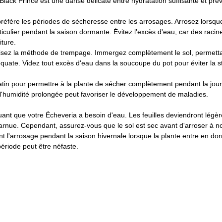
Black Prince est une danse délicate entre hydratation suffisante et pré
réfère les périodes de sécheresse entre les arrosages. Arrosez lorsque 
culier pendant la saison dormante. Évitez l'excès d'eau, car des racin
iture.
lisez la méthode de trempage. Immergez complètement le sol, permetta
quate. Videz tout excès d'eau dans la soucoupe du pot pour éviter la s
matin pour permettre à la plante de sécher complètement pendant la jour
ar l'humidité prolongée peut favoriser le développement de maladies.
quant que votre Écheveria a besoin d'eau. Les feuilles deviendront légère
rnue. Cependant, assurez-vous que le sol est sec avant d'arroser à n
 l'arrosage pendant la saison hivernale lorsque la plante entre en d
ériode peut être néfaste.