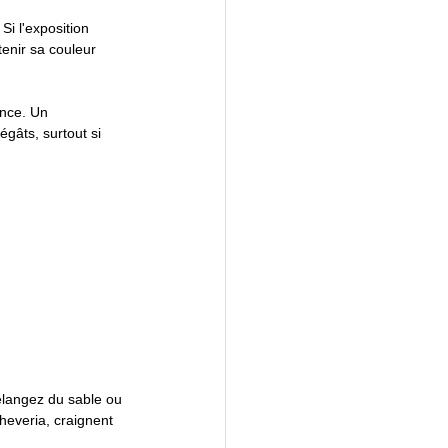
Si l'exposition 
tenir sa couleur 
ince. Un 
gâts, surtout si 
élangez du sable ou 
cheveria, craignent 