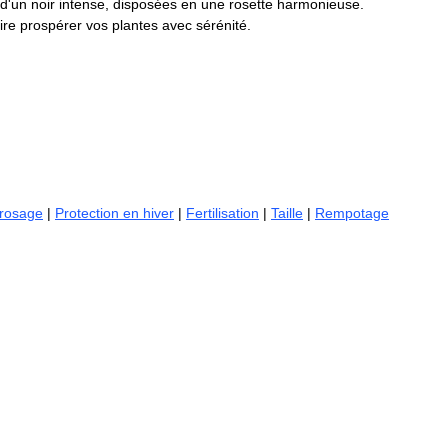
s d'un noir intense, disposées en une rosette harmonieuse. 
ire prospérer vos plantes avec sérénité.
rosage
 | 
Protection en hiver
 | 
Fertilisation
 | 
Taille
 | 
Rempotage