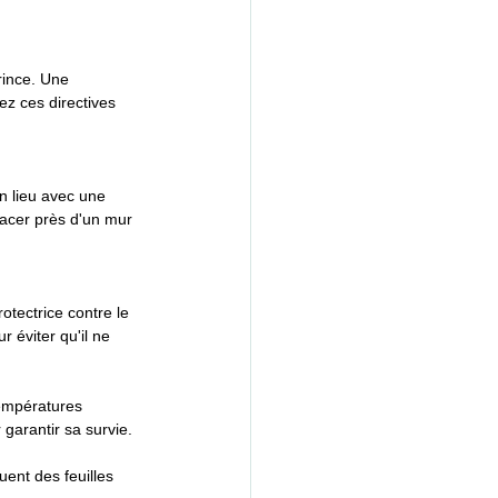
rince. Une 
ez ces directives 
n lieu avec une 
placer près d'un mur 
otectrice contre le 
r éviter qu'il ne 
températures 
garantir sa survie.
ent des feuilles 