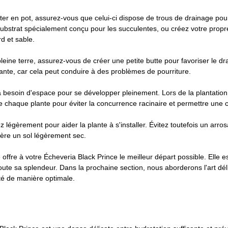
ter en pot, assurez-vous que celui-ci dispose de trous de drainage pou
 substrat spécialement conçu pour les succulentes, ou créez votre prop
d et sable.
eine terre, assurez-vous de créer une petite butte pour favoriser le dr
plante, car cela peut conduire à des problèmes de pourriture.
a besoin d'espace pour se développer pleinement. Lors de la plantation
haque plante pour éviter la concurrence racinaire et permettre une cir
z légèrement pour aider la plante à s'installer. Évitez toutefois un arro
fère un sol légèrement sec.
 offre à votre Écheveria Black Prince le meilleur départ possible. Elle 
toute sa splendeur. Dans la prochaine section, nous aborderons l'art dél
té de manière optimale.