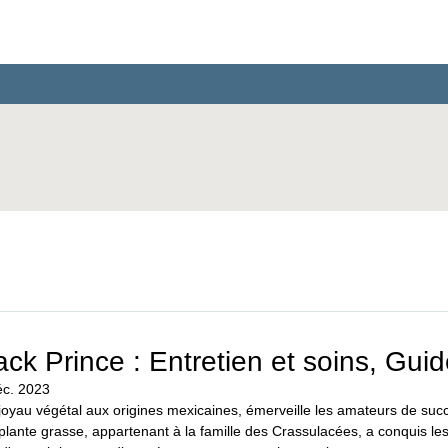
Espèces
Géographie
Guides
ck Prince : Entretien et soins, Gui
éc. 2023
 joyau végétal aux origines mexicaines, émerveille les amateurs de suc
plante grasse, appartenant à la famille des Crassulacées, a conquis le