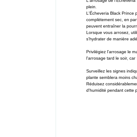
L'arrosage de l'Écheveria 
plein. 
L'Écheveria Black Prince p
complètement sec, en parti
peuvent entraîner la pourr
Lorsque vous arrosez, uti
s'hydrater de manière adé
Privilégiez l'arrosage le 
l'arrosage tard le soir, c
Surveillez les signes indi
plante semblera moins cha
Réduisez considérablement
d'humidité pendant cette p