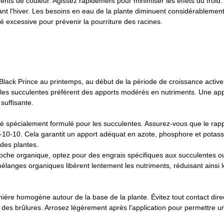
nts de couleur. Agissez rapidement pour minimiser les effets du froid.
nt l'hiver. Les besoins en eau de la plante diminuent considérablement
é excessive pour prévenir la pourriture des racines.
 Black Prince au printemps, au début de la période de croissance active
ar les succulentes préfèrent des apports modérés en nutriments. Une app
suffisante.
bré spécialement formulé pour les succulentes. Assurez-vous que le rap
0-10-10. Cela garantit un apport adéquat en azote, phosphore et potass
 des plantes.
oche organique, optez pour des engrais spécifiques aux succulentes ou 
élanges organiques libèrent lentement les nutriments, réduisant ainsi l
ière homogène autour de la base de la plante. Évitez tout contact direct
r des brûlures. Arrosez légèrement après l'application pour permettre u