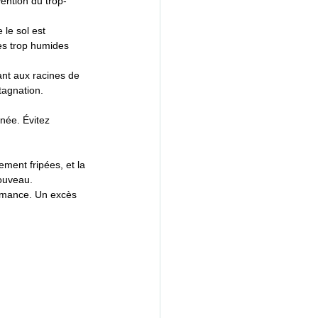
vention du trop-
le sol est 
es trop humides 
nt aux racines de 
tagnation.
née. Évitez 
ment fripées, et la 
ouveau.
ormance. Un excès 