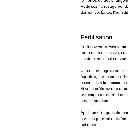
ramollies ou des changeme
Réduisez l'arrosage penda
dormance. Évitez l'humidit
Fertilisation
Fertilisez votre Écheveria
fertilisation excessive, c
les deux mois est souvent 
Utilisez un engrais équili
équilibré, par exemple, 1
essentiels à la croissance
Si vous préférez une appr
organique équilibré. Les m
suralimentation.
Appliquez l'engrais de man
car cela pourrait entraîne
optimale.