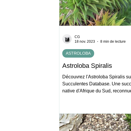
CG
18 nov. 2023
8 min de lecture
ASTROLOBA
Astroloba Spiralis
Découvrez l'Astroloba Spiralis su
Succulentes Database. Une succ
native d'Afrique du Sud, reconnu
feuilles en spirale.