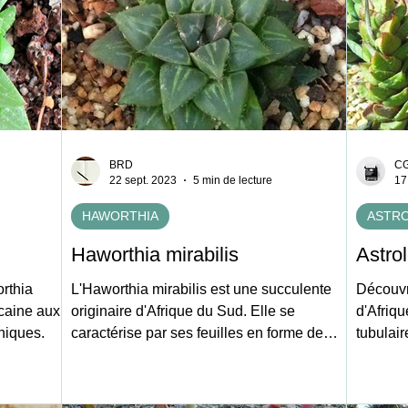
BRD
C
22 sept. 2023
5 min de lecture
17
HAWORTHIA
ASTR
Haworthia mirabilis
Astrol
orthia
L'Haworthia mirabilis est une succulente
Découvre
icaine aux
originaire d'Afrique du Sud. Elle se
d'Afriqu
uniques.
caractérise par ses feuilles en forme de
tubulair
fenêtre.