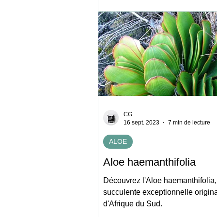
CG
16 sept. 2023
7 min de lecture
ALOE
Aloe haemanthifolia
Découvrez l'Aloe haemanthifolia
succulente exceptionnelle origina
d'Afrique du Sud.