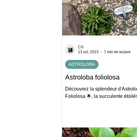
CG
13 oct. 2023
7 min de lecture
ASTROLOBA
Astroloba foliolosa
Découvrez la splendeur d'Astrol
Foliolosa 🌟, la succulente étoilé