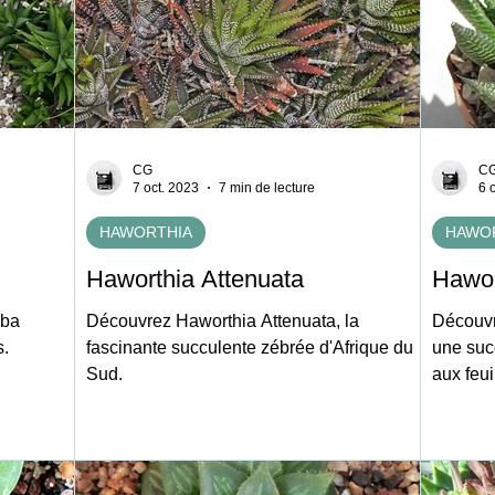
CG
C
7 oct. 2023
7 min de lecture
6 
HAWORTHIA
HAWO
Haworthia Attenuata
Hawort
oba
Découvrez Haworthia Attenuata, la
Découvre
s.
fascinante succulente zébrée d'Afrique du
une succ
Sud.
aux feui