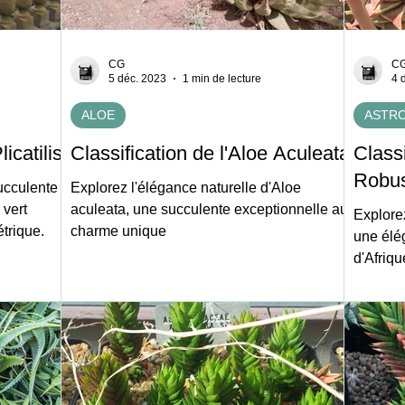
CG
C
5 déc. 2023
1 min de lecture
4 
ALOE
ASTR
icatilis
Classification de l'Aloe Aculeata
Classi
Robu
succulente
Explorez l'élégance naturelle d'Aloe
 vert
aculeata, une succulente exceptionnelle au
Explore
trique.
charme unique
une élé
d'Afriq