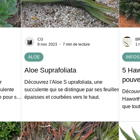
CG
B
8 nov. 2023
7 min de lecture
1 
ALOE
INFOS
Aloe Suprafoliata
5 Haw
pouve
r
Découvrez l'Aloe S uprafoliata, une
ulente
succulente qui se distingue par ses feuilles
Découvr
e pour ses
épaisses et courbées vers le haut.
Haworthia 
que tout
possèd