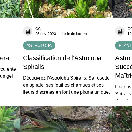
CG
C
25 nov. 2023
1 min de lecture
19
ASTROLOBA
PLANT
vera
Classification de l'Astroloba
Astrol
Spiralis
Succè
cculente
Maîtri
 un gel
Découvrez l'Astroloba Spiralis, Sa rosette
en spirale, ses feuilles charnues et ses
Découvr
fleurs discrètes en font une plante unique.
Spirali
détaillé.