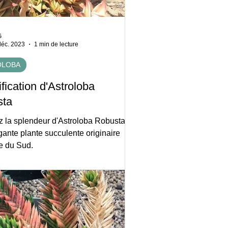
G
déc. 2023
1 min de lecture
OLOBA
fication d'Astroloba
sta
z la splendeur d'Astroloba Robusta,
gante plante succulente originaire
ue du Sud.