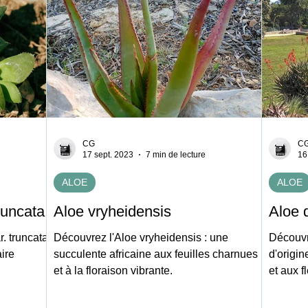
CG
C
17 sept. 2023
7 min de lecture
16
ALOE
ALOE
runcata
Aloe vryheidensis
Aloe 
. truncata,
Découvrez l'Aloe vryheidensis : une
Découvr
ire
succulente africaine aux feuilles charnues
d'origin
et à la floraison vibrante.
et aux f