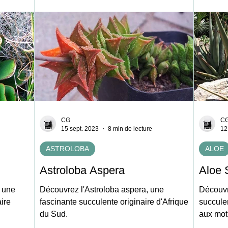
CG
C
15 sept. 2023
8 min de lecture
12
ASTROLOBA
ALOE
Astroloba Aspera
Aloe 
, une
Découvrez l'Astroloba aspera, une
Découvr
ire
fascinante succulente originaire d'Afrique
succule
du Sud.
aux mot