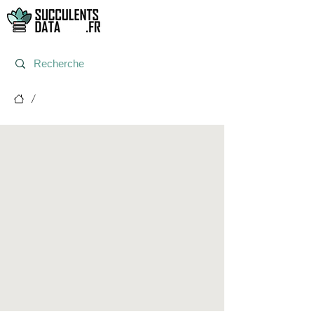
/
Post