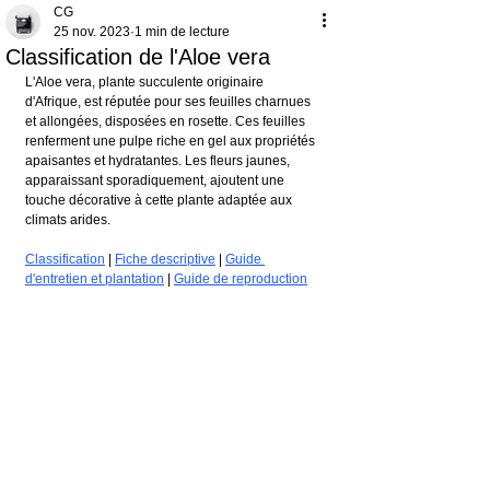
CG
25 nov. 2023
1 min de lecture
Classification de l'Aloe vera
L'Aloe vera, plante succulente originaire 
d'Afrique, est réputée pour ses feuilles charnues 
et allongées, disposées en rosette. Ces feuilles 
renferment une pulpe riche en gel aux propriétés 
apaisantes et hydratantes. Les fleurs jaunes, 
apparaissant sporadiquement, ajoutent une 
touche décorative à cette plante adaptée aux 
climats arides.
Classification
 | 
Fiche descriptive
 | 
Guide 
d'entretien et plantation
 | 
Guide de reproduction