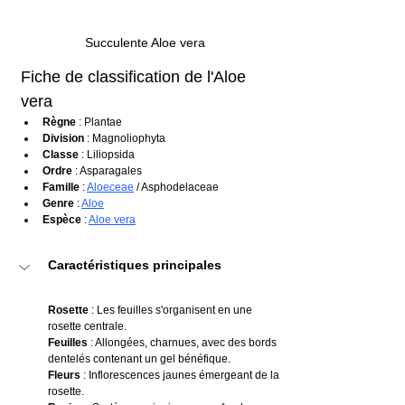
Succulente Aloe vera
Fiche de classification de l'Aloe 
vera
Règne
 : Plantae
Division
 : Magnoliophyta
Classe
 : Liliopsida
Ordre
 : Asparagales
Famille
 : 
Aloeceae
 / Asphodelaceae
Genre
 : 
Aloe
Espèce
 : 
Aloe vera
Caractéristiques principales
Rosette
 : Les feuilles s'organisent en une 
rosette centrale.
Feuilles
 : Allongées, charnues, avec des bords 
dentelés contenant un gel bénéfique.
Fleurs
 : Inflorescences jaunes émergeant de la 
rosette.