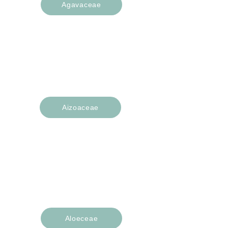
Agavaceae
Agave
Yucca
Hesperaloe
Aizoaceae
Cephalophyllum
Conophytum
Lithops
Mesembryanthemum
Aloeceae