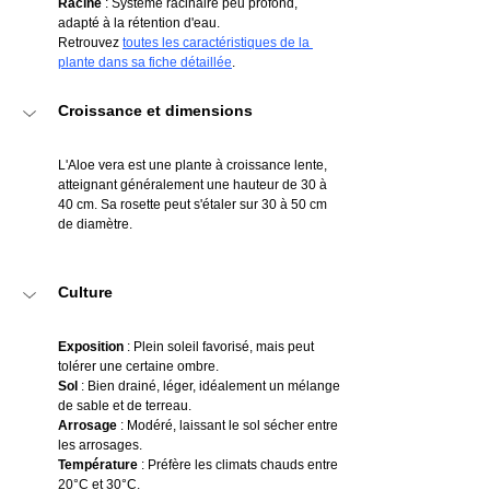
Racine
 : Système racinaire peu profond, 
adapté à la rétention d'eau.
Retrouvez 
toutes les caractéristiques de la 
plante dans sa fiche détaillée
.
Croissance et dimensions
L'Aloe vera est une plante à croissance lente, 
atteignant généralement une hauteur de 30 à 
40 cm. Sa rosette peut s'étaler sur 30 à 50 cm 
de diamètre.
Culture
Exposition
 : Plein soleil favorisé, mais peut 
tolérer une certaine ombre.
Sol
 : Bien drainé, léger, idéalement un mélange 
de sable et de terreau.
Arrosage
 : Modéré, laissant le sol sécher entre 
les arrosages.
Température
 : Préfère les climats chauds entre 
20°C et 30°C.