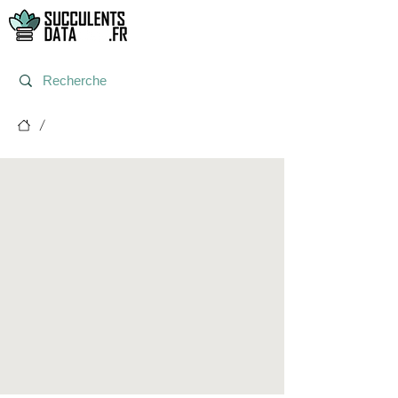
/
Post