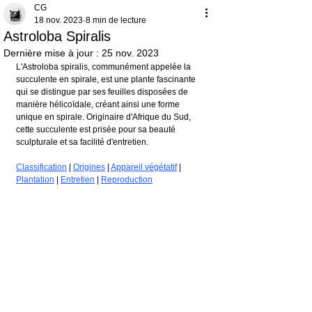
CG
18 nov. 2023
8 min de lecture
Astroloba Spiralis
Dernière mise à jour :
25 nov. 2023
L'Astroloba spiralis, communément appelée la 
succulente en spirale, est une plante fascinante 
qui se distingue par ses feuilles disposées de 
manière hélicoïdale, créant ainsi une forme 
unique en spirale. Originaire d'Afrique du Sud, 
cette succulente est prisée pour sa beauté 
sculpturale et sa facilité d'entretien.
Classification
 | 
Origines
 | 
Appareil végétatif
 | 
Plantation
 | 
Entretien
 | 
Reproduction