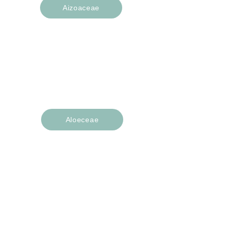
Aizoaceae
Cephalophyllum
Conophytum
Lithops
Mesembryanthemum
Aloeceae
Aloe
Astroloba
Haworthia
Crassulaceae