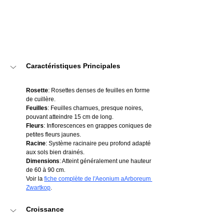
Caractéristiques Principales
Rosette
: Rosettes denses de feuilles en forme 
de cuillère.
Feuilles
: Feuilles charnues, presque noires, 
pouvant atteindre 15 cm de long.
Fleurs
: Inflorescences en grappes coniques de 
petites fleurs jaunes.
Racine
: Système racinaire peu profond adapté 
aux sols bien drainés.
Dimensions
: Atteint généralement une hauteur 
de 60 à 90 cm.
Voir la 
fiche complète de l'Aeonium aArboreum 
Zwartkop
.
Croissance