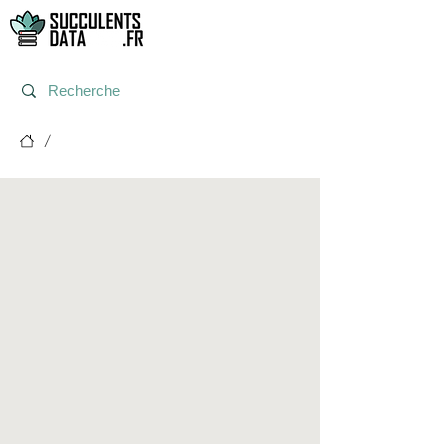
/
Post