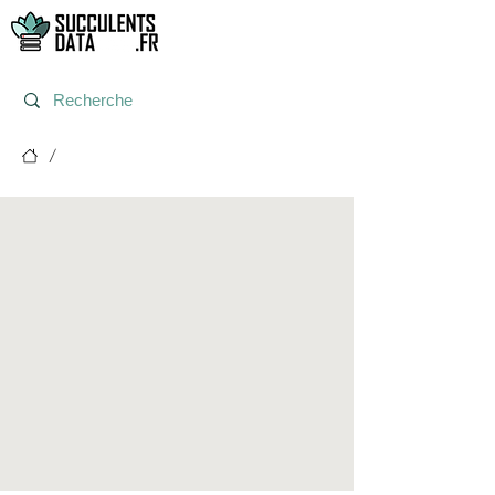
/
Post