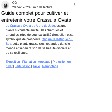
CG
29 nov. 2023
6 min de lecture
Guide complet pour cultiver et
entretenir votre Crassula Ovata
Le Crassula Ovata ou Arbre de Jade
, est une 
plante succulente aux feuilles charnues et 
arrondies, réputée pour sa facilité d'entretien et sa 
symbolique de prospérité. 
Originaire d'Afrique du 
Sud
, cette plante grasse s'est répandue dans le 
monde entier en raison de sa beauté discrète et 
de sa résilience.
Exposition
 | 
Plantation
 | 
Arrosage
 | 
Protection en 
hiver
 | 
Fertilisation
 | 
Taille
 | 
Rempotage