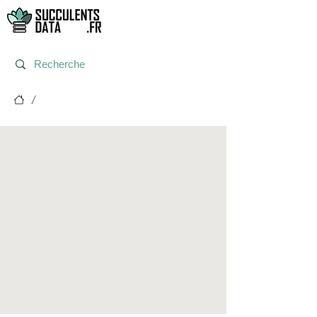
/
Post