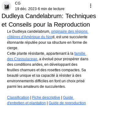
CG
19 déc. 2023
6 min de lecture
Dudleya Candelabrum: Techniques
et Conseils pour la Reproduction
Le Dudleya candelabrum, 
originaire des régions 
côtières d'Amérique du Nor
d, est une succulente 
étonnante réputée pour sa structure en forme de 
cierge.
Cette plante résistante, appartenant à la 
famille 
des Crassulaceae
, a évolué pour prospérer dans 
des conditions arides, en développant des 
feuilles charnues et des rosettes compactes. Sa 
beauté unique et sa capacité à résister à des 
environnements difficiles en font un choix prisé 
parmi les amateurs de succulentes.
Classification
 | 
Fiche descriptive
 | 
Guide 
d'entretien et plantation
 | 
Guide de reproduction