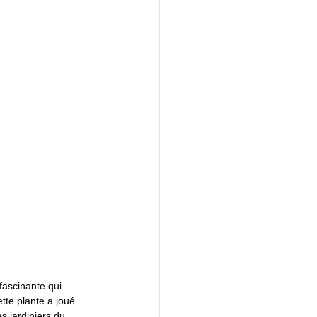
ascinante qui 
tte plante a joué 
s jardiniers du 