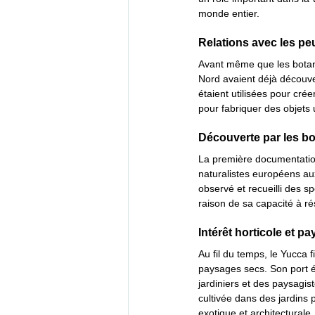
monde entier.
Relations avec les p
Avant même que les botani
Nord avaient déjà découvert
étaient utilisées pour crée
pour fabriquer des objets u
Découverte par les bo
La première documentation
naturalistes européens aux
observé et recueilli des s
raison de sa capacité à rés
Intérêt horticole et p
Au fil du temps, le Yucca 
paysages secs. Son port él
jardiniers et des paysagi
cultivée dans des jardins 
exotique et architecturale.