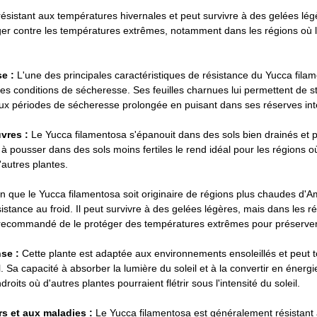
ésistant aux températures hivernales et peut survivre à des gelées lég
éger contre les températures extrêmes, notamment dans les régions où l
e :
 L'une des principales caractéristiques de résistance du Yucca filam
es conditions de sécheresse. Ses feuilles charnues lui permettent de sto
aux périodes de sécheresse prolongée en puisant dans ses réserves int
vres :
 Le Yucca filamentosa s'épanouit dans des sols bien drainés et 
 à pousser dans des sols moins fertiles le rend idéal pour les régions o
'autres plantes.
n que le Yucca filamentosa soit originaire de régions plus chaudes d'Am
stance au froid. Il peut survivre à des gelées légères, mais dans les ré
st recommandé de le protéger des températures extrêmes pour préserver
se : 
Cette plante est adaptée aux environnements ensoleillés et peut t
l. Sa capacité à absorber la lumière du soleil et à la convertir en énergie
roits où d'autres plantes pourraient flétrir sous l'intensité du soleil.
s et aux maladies : 
Le Yucca filamentosa est généralement résistant