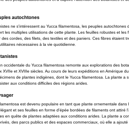
euples autochtones
stes ne s'intéressent au Yucca filamentosa, les peuples autochtones 
 les multiples utilisations de cette plante. Les feuilles robustes et les 
r des cordes, des filets, des textiles et des paniers. Ces fibres étaient 
tilitaires nécessaires à la vie quotidienne.
tanistes
 occidentale du Yucca filamentosa remonte aux explorations des botan
 XVIIe et XVIIIe siècles. Au cours de leurs expéditions en Amérique du 
pécimens de plantes indigènes, dont le Yucca filamentosa. La plante a sus
ister aux conditions difficiles des régions arides.
aysager
filamentosa est devenu populaire en tant que plante ornementale dans le
égant et ses feuilles en forme d'épée bordées de filaments ont attiré l'
stes en quête de plantes adaptées aux conditions arides. La plante a c
privés, des parcs publics et des espaces commerciaux, où elle a ajouté