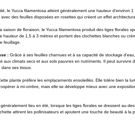
ité, le Yucca filamentosa atteint généralement une hauteur d'environ 1
 avec des feuilles disposées en rosettes qui créent un effet architectura
a saison de floraison, le Yucca filamentosa produit des tiges florales s
ne hauteur de 1,5 à 3 mètres et portent des clochettes blanches ou crè
e feuillage.
sse :
 Grâce à ses feuilles charnues et à sa capacité de stockage d'eau,
é aux climats secs et aux sols pauvres en nutriments. Il peut survivre 
 dans ses tissus.
Cette plante préfère les emplacements ensoleillés. Elle tolère bien la lu
prospérer à mi-ombre, mais elle se développe mieux avec une expositio
a généralement lieu en été, lorsque les tiges florales se dressent au-des
hette attirent les pollinisateurs et ajoutent une touche de beauté à la p