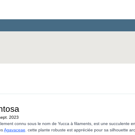
Espèces
Géographie
Guides
ntosa
sept. 2023
alement connu sous le nom de Yucca à filaments, est une succulente e
es 
Agavaceae
. cette plante robuste est appréciée pour sa silhouette arc