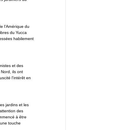
de l'Amérique du 
fibres du Yucca 
tressées habilement 
istes et des 
Nord, ils ont 
cité l'intérêt en 
s jardins et les 
attention des 
ommencé à être 
 une touche 