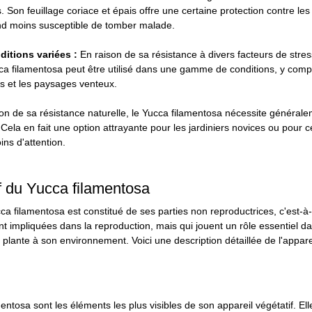
 Son feuillage coriace et épais offre une certaine protection contre les 
end moins susceptible de tomber malade.
ditions variées :
 En raison de sa résistance à divers facteurs de stres
a filamentosa peut être utilisé dans une gamme de conditions, y compr
ins et les paysages venteux.
on de sa résistance naturelle, le Yucca filamentosa nécessite général
. Cela en fait une option attrayante pour les jardiniers novices ou pour c
ins d'attention.
if du Yucca filamentosa
ca filamentosa est constitué de ses parties non reproductrices, c'est-à-
t impliquées dans la reproduction, mais qui jouent un rôle essentiel dan
a plante à son environnement. Voici une description détaillée de l'apparei
mentosa sont les éléments les plus visibles de son appareil végétatif. El