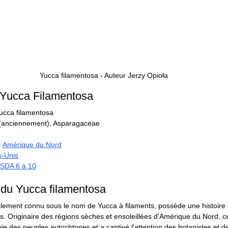
Yucca filamentosa - Auteur Jerzy Opioła
u Yucca Filamentosa
Yucca filamentosa
(anciennement), Asparagaceae
: 
Amérique du Nord
s-Unis
SDA 6 à 10
e du Yucca filamentosa 
lement connu sous le nom de Yucca à filaments, possède une histoire f
s. Originaire des régions sèches et ensoleillées d'Amérique du Nord, ce
vie des peuples autochtones et a captivé l'attention des botanistes et de