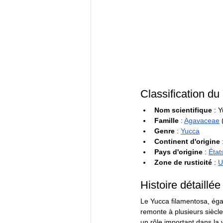
Classification d
Nom scientifique
 : 
Famille
 : 
Agavaceae
 
Genre
 : 
Yucca
Continent d'origine
 
Pays d'origine
 : 
État
Zone de rusticité
 : 
U
Histoire détaillé
Le Yucca filamentosa, éga
remonte à plusieurs siècle
un rôle important dans la 