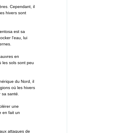
ères. Cependant, il 
es hivers sont 
entosa est sa 
cker l'eau, lui 
ernes.
pauvres en 
ù les sols sont peu 
érique du Nord, il 
gions où les hivers 
 sa santé.
olérer une 
 en fait un 
 aux attaques de 