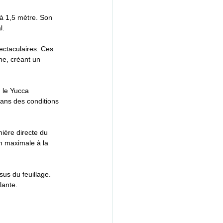
 à 1,5 mètre. Son 
l.
pectaculaires. Ces 
me, créant un 
 le Yucca 
dans des conditions 
mière directe du 
n maximale à la 
sus du feuillage. 
lante.