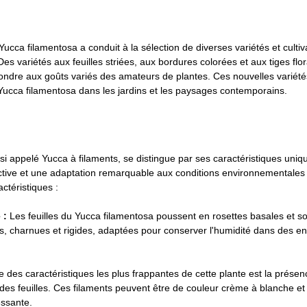
 Yucca filamentosa a conduit à la sélection de diverses variétés et culti
es variétés aux feuilles striées, aux bordures colorées et aux tiges flor
ndre aux goûts variés des amateurs de plantes. Ces nouvelles variétés
 Yucca filamentosa dans les jardins et les paysages contemporains.
i appelé Yucca à filaments, se distingue par ses caractéristiques uniqu
nctive et une adaptation remarquable aux conditions environnementales di
ctéristiques :
 :
 Les feuilles du Yucca filamentosa poussent en rosettes basales et s
es, charnues et rigides, adaptées pour conserver l'humidité dans des e
ne des caractéristiques les plus frappantes de cette plante est la présen
 des feuilles. Ces filaments peuvent être de couleur crème à blanche et
essante.